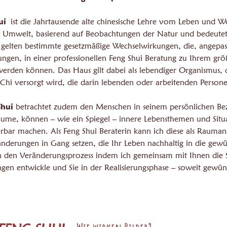
ui
ist die Jahrtausende alte chinesische Lehre vom Leben und
 Umwelt, basierend auf Beobachtungen der Natur und bedeutet
 gelten bestimmte gesetzmäßige Wechselwirkungen, die, angepas
ungen, in einer professionellen Feng Shui Beratung zu Ihrem gr
erden können. Das Haus gilt dabei als lebendiger Organismus, de
hi versorgt wird, die darin lebenden oder arbeitenden Persone
Shui
betrachtet zudem den Menschen in seinem persönlichen Bez
ume, können – wie ein Spiegel – innere Lebensthemen und Situa
rbar machen. Als Feng Shui Beraterin kann ich diese als Rauma
änderungen in Gang setzen, die Ihr Leben nachhaltig in die gew
 den Veränderungsprozess indem ich gemeinsam mit Ihnen die Si
ungen entwickle und Sie in der Realisierungsphase – soweit gewüns