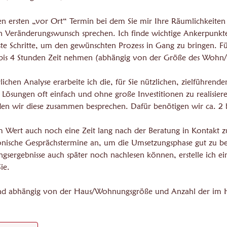
n ersten „vor Ort“ Termin bei dem Sie mir Ihre Räumlichkeiten
n Veränderungswunsch sprechen. Ich finde wichtige Ankerpunkte
te Schritte, um den gewünschten Prozess in Gang zu bringen. Fü
 3 bis 4 Stunden Zeit nehmen (abhängig von der Größe des Wohn/
ichen Analyse erarbeite ich die, für Sie nützlichen, zielführe
 Lösungen oft einfach und ohne große Investitionen zu realisier
en wir diese zusammen besprechen. Dafür benötigen wir ca. 2 b
m Wert auch noch eine Zeit lang nach der Beratung in Kontakt zu
fonische Gesprächstermine an, um die Umsetzungsphase gut zu be
ngsergebnisse auch später noch nachlesen können, erstelle ich e
ie.
ind abhängig von der Haus/Wohnungsgröße und Anzahl der im 