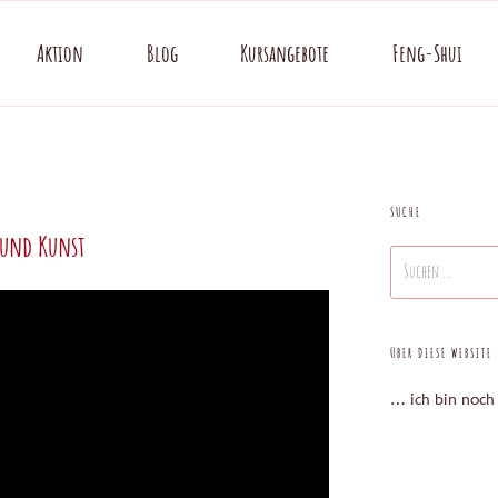
Aktion
Blog
Kursangebote
Feng-Shui
SUCHE
 und Kunst
Suchen
nach:
ÜBER DIESE WEBSITE
… ich bin noch