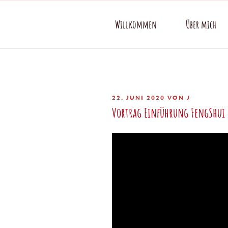
Zum
Inhalt
Willkommen
Über mich
springen
VERÖFFENTLICHT
22. JUNI 2020
VON
J
AM
Vortrag Einführung FengShui